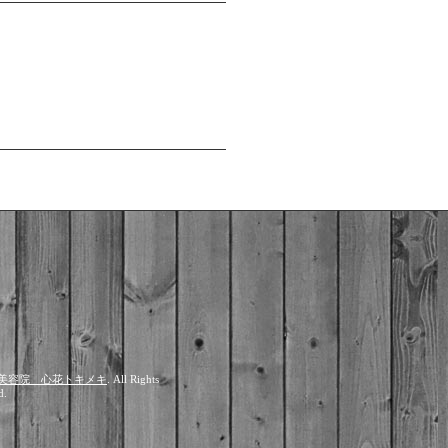
美容院 心花トキメキ
. All Rights
d.