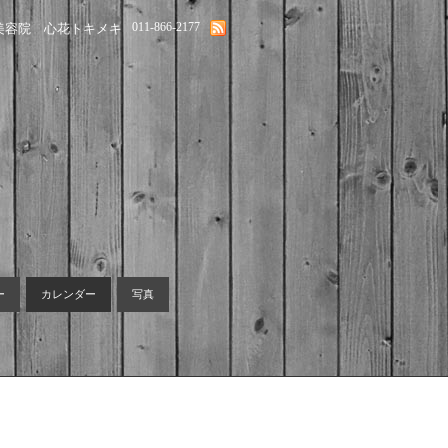
011-866-2177
美容院 心花トキメキ
ー
カレンダー
写真