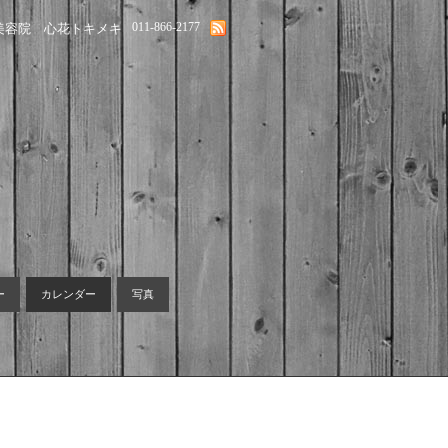
011-866-2177
美容院 心花トキメキ
ー
カレンダー
写真