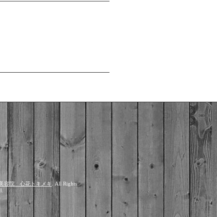
美容院 心花トキメキ
. All Rights
d.