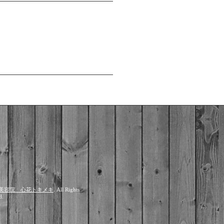
美容院 心花トキメキ
. All Rights
d.