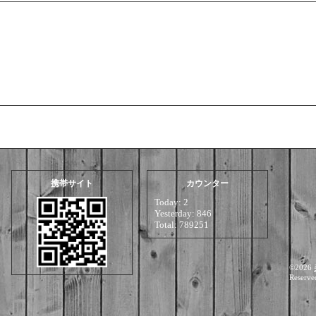
携帯サイト
カウンター
Today:
2
Yesterday:
846
Total:
789251
©2026
Reserve