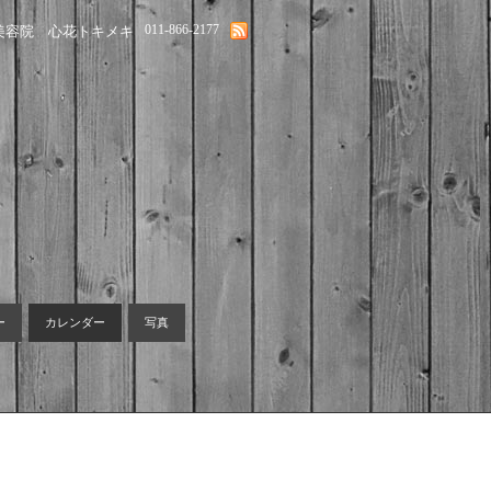
011-866-2177
美容院 心花トキメキ
ー
カレンダー
写真