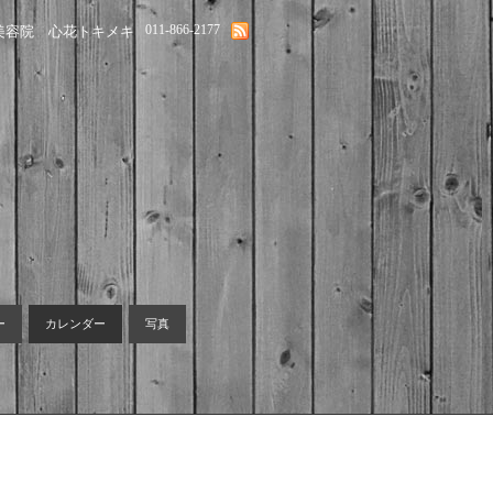
011-866-2177
美容院 心花トキメキ
ー
カレンダー
写真