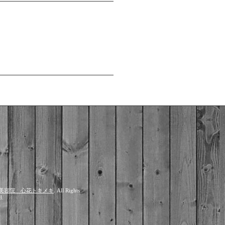
美容院 心花トキメキ
. All Rights
d.