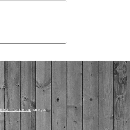
美容院 心花トキメキ
. All Rights
d.