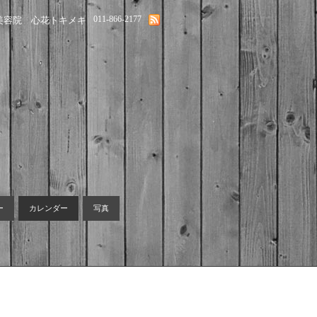
011-866-2177
美容院 心花トキメキ
ー
カレンダー
写真