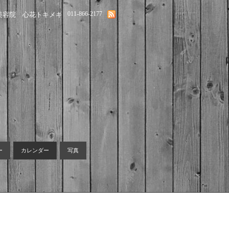
011-866-2177
美容院 心花トキメキ
ー
カレンダー
写真