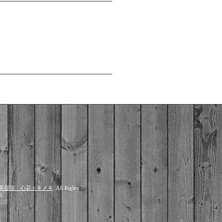
美容院 心花トキメキ
. All Rights
d.