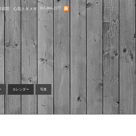
011-866-2177
美容院 心花トキメキ
ー
カレンダー
写真