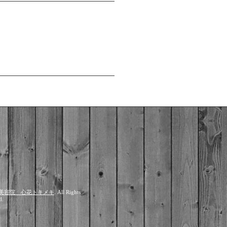
美容院 心花トキメキ
. All Rights
d.