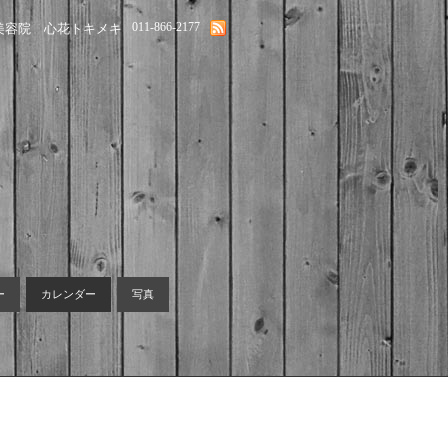
011-866-2177
美容院 心花トキメキ
ー
カレンダー
写真