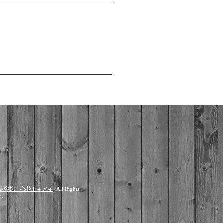
美容院 心花トキメキ
. All Rights
d.