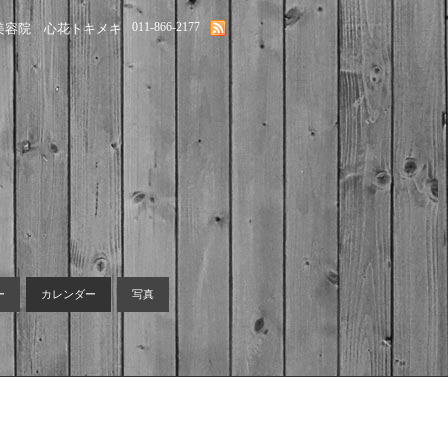
011-866-2177
美容院 心花トキメキ
ー
カレンダー
写真