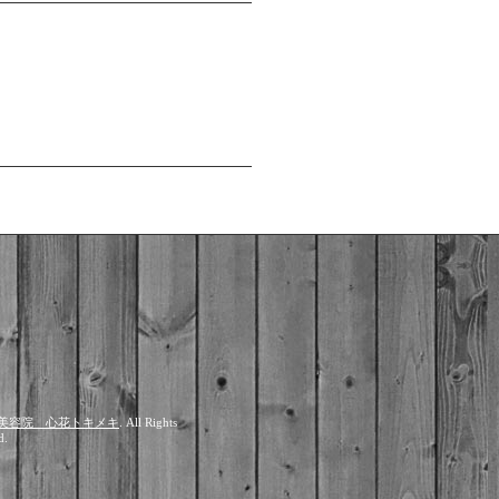
美容院 心花トキメキ
. All Rights
d.