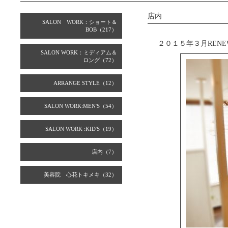
店内
SALON WORK：ショート＆
BOB（217）
２０１５年３月RENE
SALON WORK：ミディアム＆
ロング（72）
ARRANGE STYLE（12）
SALON WORK:MEN'S（54）
SALON WORK :KID'S（19）
店内（7）
美容院 心花トキメキ（32）