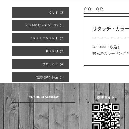
ＣＯＬＯＲ
ＣＵＴ（5）
SHAMPOO＋STYLING（1）
リタッチ・カラ
ＴＲＥＡＴＭＥＮＴ（2）
￥11000（税込）
ＰＥＲＭ（2）
根元のカラーリング
ＣＯＬＯＲ（4）
営業時間外料金（1）
2026.08.08 Saturday
携帯サイト