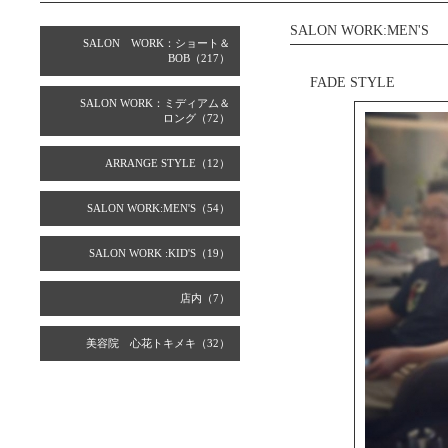
SALON WORK:MEN'S
SALON WORK：ショート＆
BOB（217）
FADE STYLE
SALON WORK：ミディアム＆
ロング（72）
ARRANGE STYLE（12）
SALON WORK:MEN'S（54）
SALON WORK :KID'S（19）
店内（7）
美容院 心花トキメキ（32）